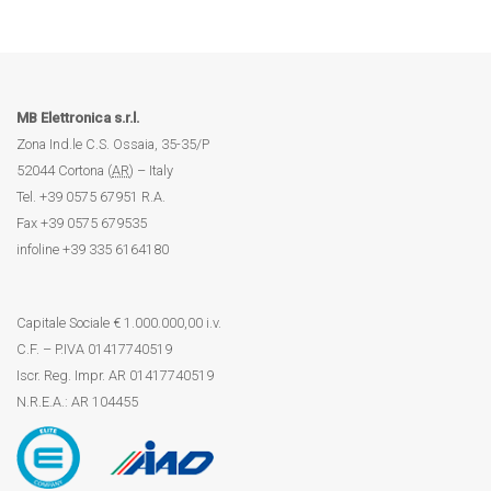
MB Elettronica s.r.l.
Zona Ind.le C.S. Ossaia, 35-35/P
52044
Cortona
(
AR
) –
Italy
Tel.
+39 0575 67951
R.A.
Fax
+39 0575 679535
infoline
+39 335 6164180
Capitale Sociale € 1.000.000,00 i.v.
C.F. – P.IVA 01417740519
Iscr. Reg. Impr. AR 01417740519
N.R.E.A.: AR 104455