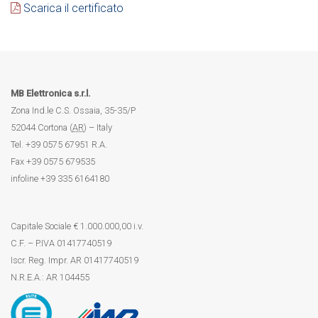
Scarica il certificato
MB Elettronica s.r.l.
Zona Ind.le C.S. Ossaia, 35-35/P
52044
Cortona
(
AR
) –
Italy
Tel.
+39 0575 67951
R.A.
Fax
+39 0575 679535
infoline
+39 335 6164180
Capitale Sociale € 1.000.000,00 i.v.
C.F. – P.IVA 01417740519
Iscr. Reg. Impr. AR 01417740519
N.R.E.A.: AR 104455