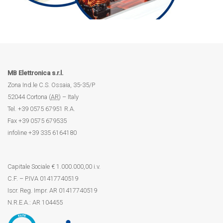
MB Elettronica s.r.l.
Zona Ind.le C.S. Ossaia, 35-35/P
52044
Cortona
(
AR
) –
Italy
Tel.
+39 0575 67951
R.A.
Fax
+39 0575 679535
infoline
+39 335 6164180
Capitale Sociale € 1.000.000,00 i.v.
C.F. – P.IVA 01417740519
Iscr. Reg. Impr. AR 01417740519
N.R.E.A.: AR 104455