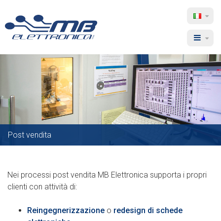
MB
Sele
lingu
Elettronica
Menu
Post vendita
Nei processi post vendita MB Elettronica supporta i propri
clienti con attività di:
Reingegnerizzazione
o
redesign di schede